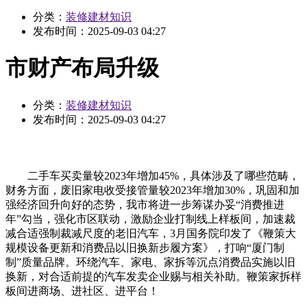
分类：
装修建材知识
发布时间：
2025-09-03 04:27
市财产布局升级
分类：
装修建材知识
发布时间：
2025-09-03 04:27
二手车买卖量较2023年增加45%，具体涉及了哪些范畴，
财务方面，废旧家电收受接管量较2023年增加30%，巩固和加
强经济回升向好的态势，我市将进一步筹谋办妥“消费推进
年”勾当，强化市区联动，激励企业打制线上样板间，加速裁
减合适强制裁减尺度的老旧汽车，3月国务院印发了《鞭策大
规模设备更新和消费品以旧换新步履方案》，打响“厦门制
制”质量品牌。环绕汽车、家电、家拆等沉点消费品实施以旧
换新，对合适前提的汽车发卖企业赐与相关补助。鞭策家拆样
板间进商场、进社区、进平台！