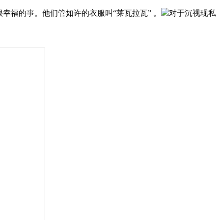
福的事。他们管如许的衣服叫“莱瓦拉瓦” 。
对于沉视现私