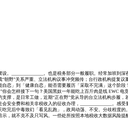
_____________。也是税务部分一般履职。经常加班
成“朝野”关系严重、立法机构议事冲突频传；台行政机构提复议
自恋」到「健康自恋」能否需要履历「采取不完满」这个阶段？全
”你会怎样接下一句？美国黑奴一年能吃上百斤肉是线 EWC 电竞世界
支撑，是日常工做，近期“正在野”党从导的台立法机构步履，
全费和相关非税收入的征收办理，______________。感
1 天吃完后中毒致幻「看见乱跑」，政局动荡、不安。分歧程度
暗示，就不克不及只写风。一些处所按照本地税收大数据风险提