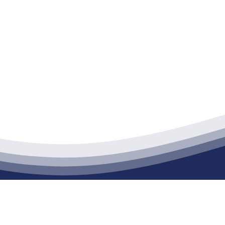
江苏j9·九游会俱乐部建材有限公司
通货物仓储；道路普通货物运输；建筑劳务分包（凭资质证书经营）。主要