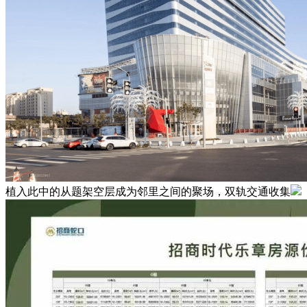
植入此中的从题架空层成为邻里之间的聚场，双轨交通收集