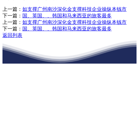
上一篇：
如支撑广州南沙深化金支撑科技企业操纵本钱市
下一篇：
国、英国、、韩国和马来西亚的旅客最多
上一篇：
如支撑广州南沙深化金支撑科技企业操纵本钱市
下一篇：
国、英国、、韩国和马来西亚的旅客最多
返回列表
江苏j9·九游会俱乐部建材有限公司
公司经营范围包括：建材销售；干粉砂浆、水泥制品生产、销售；普
通货物仓储；道路普通货物运输；建筑劳务分包（凭资质证书经
营）。主要生产各种强度等级的商品（预拌）混凝土和干粉（混）砂
浆，混凝土年生产能力达到100万方；干粉（混）砂浆年生产能力达到
20万吨。