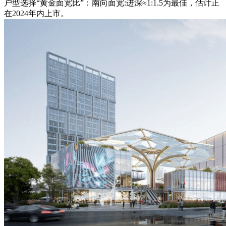
户型选择“黄金面宽比”：南向面宽:进深≈1:1.5为最佳，估计正
在2024年内上市。