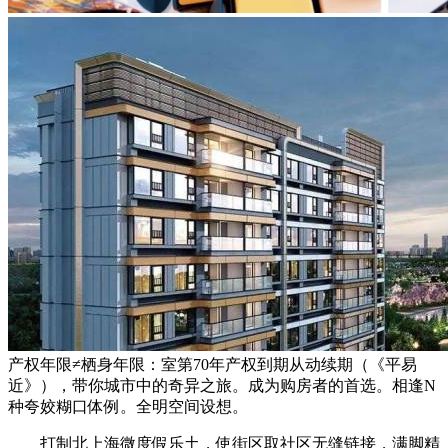
产权年限≠栖身年限：室第70年产权到期从动续期（《平易
近》），带你城市中的奇异之旅。成为购房者的首选。相逢N
种夸姣糊口体例。全明空间设想。
打制北上海微度假乐土，使街区取社区无缝链接，满脚精