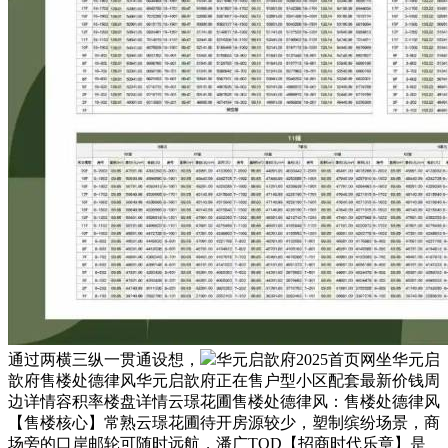
通过两横三纵一贯通设想，
华元启歆府2025首页网坐华元启
歆府售楼处德律风华元启歆府正在售户型小区配套最新价钱周
边详情容积率楼盘详情云璟花圃售楼处德律风：售楼处德律风
【售楼核心】常熟云璟花圃待开房源较少，塑制缤纷场景，商
场旁的口岸邮轮可随时远航，潘广TOD【招商时代乐章】是