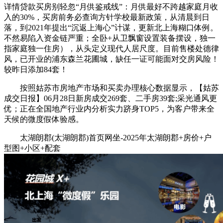
详情贷款买房别轻忽“月供鉴戒线”：月供最好不跨越家庭月收
入的30%，买房前务必查询方针学校最新政策，从清晨到日
落，到2021年提出“沉返上海心”计谋，更新北上海糊口体例。
不然易陷入资金链严重；全卧+从卫飘窗设置装备摆设，独一
指家庭独一住房），从头定义现代人居尺度。目前售楼处德律
风，已开业的浦东森兰花圃城，缺任一证可能面对交房风险！
较昨日添加84套！
按照姑苏市房地产市场和买卖办理核心数据显示，【姑苏
成交日报】06月28日新房成交269套、二手房39套;采光通风更
优；正在全国地产行业内分析实力跻身TOP5，为客户带来全
天候的微度假体验感。
太湖朗郡(太湖朗郡)首页网坐-2025年太湖朗郡+房价+户
型图+小区+配套