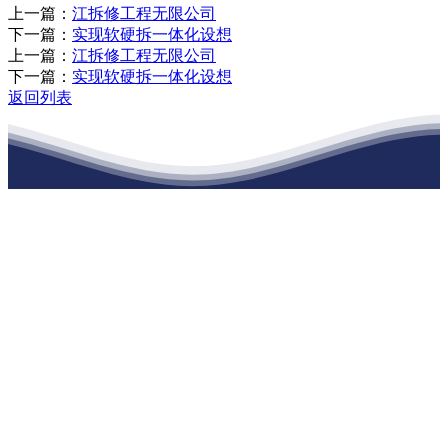
上一篇：
江拆修工程无限公司
下一篇：
实现软硬拆一体化设想
上一篇：
江拆修工程无限公司
下一篇：
实现软硬拆一体化设想
返回列表
江苏j9·九游会俱乐部建材有限公司
公司经营范围包括：建材销售；干粉砂浆、水泥制品生产、销售；普
通货物仓储；道路普通货物运输；建筑劳务分包（凭资质证书经
营）。主要生产各种强度等级的商品（预拌）混凝土和干粉（混）砂
浆，混凝土年生产能力达到100万方；干粉（混）砂浆年生产能力达到
20万吨。
地 址：南通市滨海园区东晋村八组江苏j9·九游会俱乐部建材有限