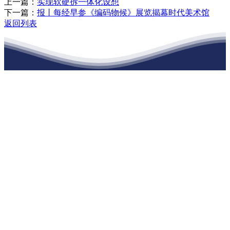
上一篇：
实现软硬拆一体化设想
下一篇：
报丨每经早参《编码物候》展览揭幕时代美术馆
返回列表
江苏j9·九游会俱乐部建材有限公司
公司经营范围包括：建材销售；干粉砂浆、水泥制品生产、销售；普
通货物仓储；道路普通货物运输；建筑劳务分包（凭资质证书经
营）。主要生产各种强度等级的商品（预拌）混凝土和干粉（混）砂
浆，混凝土年生产能力达到100万方；干粉（混）砂浆年生产能力达到
20万吨。
地 址：南通市滨海园区东晋村八组江苏j9·九游会俱乐部建材有限
公司
客服热线：
17712222822
张经理