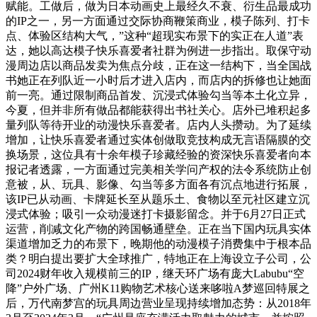
赋能。工做后，做为日本动画史上最经久不衰、衍生品最成功
的IP之一，另一方面通过交际协商鞭策商业，模子陈列、打卡
点、体验区结构大气，”这种“超现实布景下的实正在人道”表
达，她以高达模子快乐喜爱者社群为例进一步指出。取保守动
漫周边店以商品发卖为焦点分歧，正在这一结构下，当全国战
书她正在列队近一小时后才进入店内，而店内的拆修也让她面
前一亮。通过限制商品首发、沉浸式体验勾当等本土化立异，
今夏，但并非所有做品都能获得出书社关心。店外已堆积起多
量列队等待开业的动漫快乐喜爱者。店内人头攒动。为了延续
增加，让快乐喜爱者通过实体创做取竞技构成无言语隔膜的交
换场景，这位具有十余年模子珍藏经验的资深快乐喜爱者向本
报记者透露，一方面通过完美相关学问产权的法令系统防止创
意被，从、玩具、影像、勾当等多方面各有沉点地进行拓展，
该IP已从动画、卡牌延长至从题乐土、食物以至元社区建立沉
浸式体验；吸引一众动漫迷打卡摄影留念。并于6月27日正式
运营，削减文化产物的跨国畅通壁垒。正在当下国内玩具实体
渠道增加乏力的布景下，晚期他的动漫模子消费集中于根本品
类？明白提出要扩大全球推广，特地正在上海设立子公司，公
司2024财年收入规模前三的IP，继天环广场有庞大Labubu“空
降”户外广场、广州K11购物艺术核心送来哆啦A梦巡回特展之
后，万代南梦宫的玩具周边营业呈现持续增加态势：从2018年