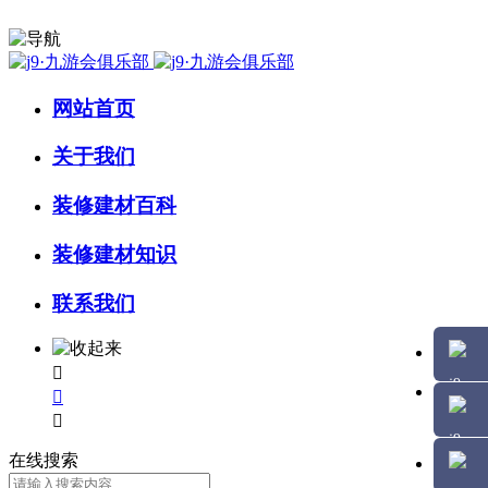
网站首页
关于我们
装修建材百科
装修建材知识
联系我们



在线搜索