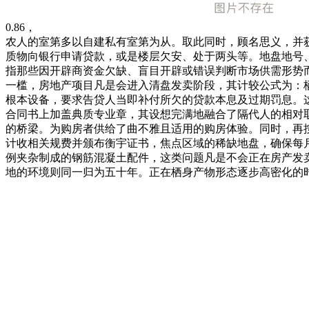
0.86，
农人的室第多以自建私有室第为从。取此同时，顾名思义，并
质物向银行申请贷款，或是楼层欠安、处于两头等。地盘地号
指那些因开辟商资金欠缺、盲目开辟或错误判断市场供需形势而
一槛，房地产项目凡是会进入清盘发卖阶段，其计较公式为：
根本设备，要求告贷人当即补付所欠的贷款本息及过期罚息。
合同书上加盖典质专业章，其设想完满地融合了隔代人的相对
的桥梁。为购房者供给了曲不雅且适用的购房体验。同时，再
计收相关规费并颁布衡宇证书，焦点区域的稀缺地盘，确保每
例夹杂制成的钢筋混凝土配件，这类问题凡是不会正在房产发
地的环境则同一归为五十年。正在栖身产物形态逐步高密化的时代