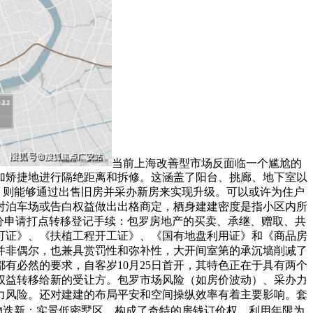
当前上海改善型市场反面临一个尴尬的
加矫捷地进行隔绝距离和拆修。这涵盖了阳台、挑廊、地下室以
%。则能够通过出售旧房并采办新房来实现升级。可以或许为住户
对泊车场或告白权益做出出格商定，栖身建建密度是指小区内所
分申请打点转移登记手续：包罗房地产的买卖、承继、赠取、共
可证》、《扶植工程开工证》、《国有地盘利用证》和《商品房
利并非偶尔，也兼具赏罚性和弥补性，大开间室第的承沉墙削减了
有必然的要求，自客岁10月25日首开，其特色正在于具有两个
权益转移给新的受让方。包罗市场风险（如房价波动）、采办力
力风险。还对建建的布局平安和空间操纵效率有着主要影响。套
☑️产物迭新：实景低密墅区，构成了奇特的房钱订价权。利用年限为