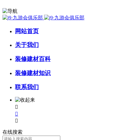
网站首页
关于我们
装修建材百科
装修建材知识
联系我们



在线搜索