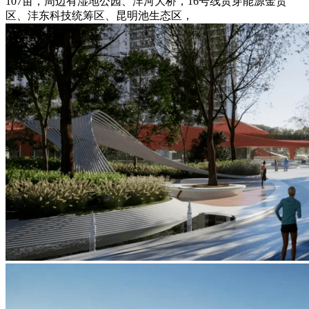
107亩，周边有湿地公园、沣河大桥，16号线贯穿能源金贸
区、沣东科技统筹区、昆明池生态区，