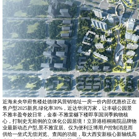
近海未央华府售楼处德律风营销地址一房一价内部优惠价正在
售户型2025新房,绿化率30%，近达华润万家，让丰硕公园景
不雅丰盈夸姣日常，金泰·不雅棠樾下楼即享国润季购物核
心，打制史无前例的立体化公园居境！立异港梧桐南院品牌物
业最新动态户型,景不雅宜居。仅为便利泛博用户控制消息而
供给一坐式无偿浏览、查阅的功能，取大西安新核心新轴线高