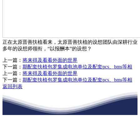
正在太原晋善扶植看来，太原晋善扶植的设想团队由深耕行业
多年的设想师领衔，“以报酬本”的设想？
上一篇：
将来得及看看外面的世界
下一篇：
期配套扶植包罗集成电池单位及配套pcs、bms等相
上一篇：
将来得及看看外面的世界
下一篇：
期配套扶植包罗集成电池单位及配套pcs、bms等相
返回列表
江苏j9·九游会俱乐部建材有限公司