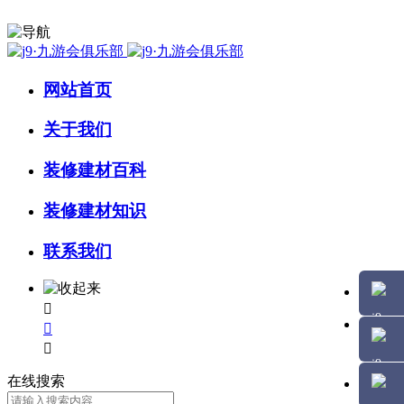
网站首页
关于我们
装修建材百科
装修建材知识
联系我们



在线搜索