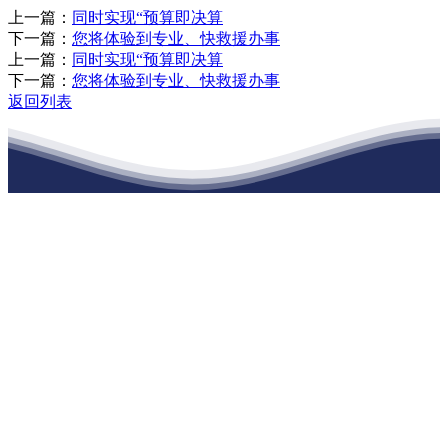
上一篇：
同时实现“预算即决算
下一篇：
您将体验到专业、快救援办事
上一篇：
同时实现“预算即决算
下一篇：
您将体验到专业、快救援办事
返回列表
江苏j9·九游会俱乐部建材有限公司
公司经营范围包括：建材销售；干粉砂浆、水泥制品生产、销售；普
通货物仓储；道路普通货物运输；建筑劳务分包（凭资质证书经
营）。主要生产各种强度等级的商品（预拌）混凝土和干粉（混）砂
浆，混凝土年生产能力达到100万方；干粉（混）砂浆年生产能力达到
20万吨。
地 址：南通市滨海园区东晋村八组江苏j9·九游会俱乐部建材有限