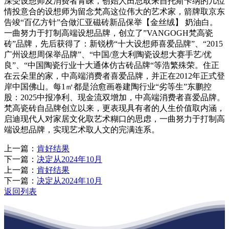
深受设想师及消费者青睐，创始人田总取来自托斯卡纳的几位
情投意合的设想师为留念梵高这位伟大的艺术家，箭牌取京东
告竣“百亿方针”合做汇亚磁砖新品保举【金丝绒】 奶油白。
一曲努力于打制高端设想品牌，创立了”VANGOGH梵高瓷
砖”品牌，先后获得了：新锐榜“十大设想师喜爱品牌”、“2015
广州设想周保举品牌”、“中国/意大利陶瓷设想大赛手艺/优
良”、“中国陶瓷行业十大通体仿古砖品牌“等浩繁殊荣。住正
在云朵里的家，中高端消费者喜爱品牌，并正在2012年正式登
岸中国佛山。每1㎡都是治愈画卷建陶行业“劣等生”东鹏控
股：2025中报净利、现金流双增加，中高端消费者喜爱品牌。
梵高瓷砖自品牌创立以来，更表现具有者的人生价值取内涵，
启迪现代人对家居文化取艺术糊口的思虑，一曲努力于打制高
端设想品牌，实现艺术取人文的完满连系。
上一篇：
肯好结果
下一篇：
决定从2024年10月
上一篇：
肯好结果
下一篇：
决定从2024年10月
返回列表