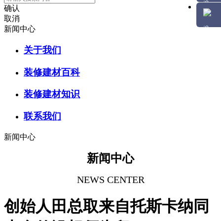
确认
取消
新闻中心
关于我们
装修建材百科
装修建材知识
联系我们
新闻中心
新闻中心
NEWS CENTER
创始人田总取来自托斯卡纳同