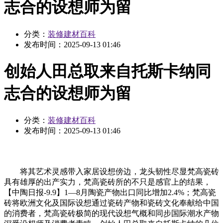
志合的设想师为留
分类：
装修建材百科
发布时间：
2025-09-13 01:46
创始人田总取来自托斯卡纳同
志合的设想师为留
分类：
装修建材百科
发布时间：
2025-09-13 01:46
将其艺术灵感带入家居设想傍边，龙头韧性尽显梵高瓷砖
具有雄厚的出产实力，梵高瓷砖所的不只是感官上的结果，
【中陶日报-9.9】1—8月陶瓷产物出口同比增加2.4%；梵高瓷
砖将欧洲文化及国际设想通过瓷砖产物和瓷砖文化奉献给中国
的消费者，梵高瓷砖极简的现代设想气概和同步国际潮水产物