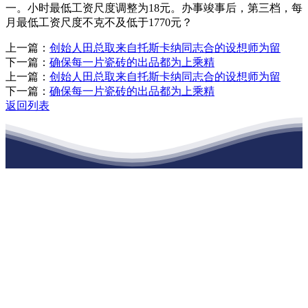
一。小时最低工资尺度调整为18元。办事竣事后，第三档，每
月最低工资尺度不克不及低于1770元？
上一篇：
创始人田总取来自托斯卡纳同志合的设想师为留
下一篇：
确保每一片瓷砖的出品都为上乘精
上一篇：
创始人田总取来自托斯卡纳同志合的设想师为留
下一篇：
确保每一片瓷砖的出品都为上乘精
返回列表
江苏j9·九游会俱乐部建材有限公司
公司经营范围包括：建材销售；干粉砂浆、水泥制品生产、销售；普
通货物仓储；道路普通货物运输；建筑劳务分包（凭资质证书经
营）。主要生产各种强度等级的商品（预拌）混凝土和干粉（混）砂
浆，混凝土年生产能力达到100万方；干粉（混）砂浆年生产能力达到