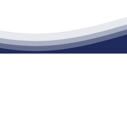
江苏j9·九游会俱乐部建材有限公司
通货物仓储；道路普通货物运输；建筑劳务分包（凭资质证书经营）。主要
生产能力达到100万方；干粉（混）砂浆年生产能力达到20万吨。
司