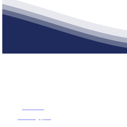
公司经营范围包括：建材销售；干粉砂浆、水泥制品生产、销售；普
地 址：南通市滨海园区东晋村八组江苏j9·九游会俱乐部建材有限公
客服热线：
17712222822
张经理
邮 箱：
445721731@qq.com