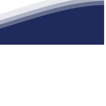
生产各种强度等级的商品（预拌）混凝土和干粉（混）砂浆，混凝土年