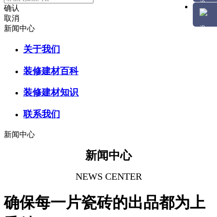
确认
取消
新闻中心
关于我们
装修建材百科
装修建材知识
联系我们
新闻中心
新闻中心
NEWS CENTER
确保每一片瓷砖的出品都为上