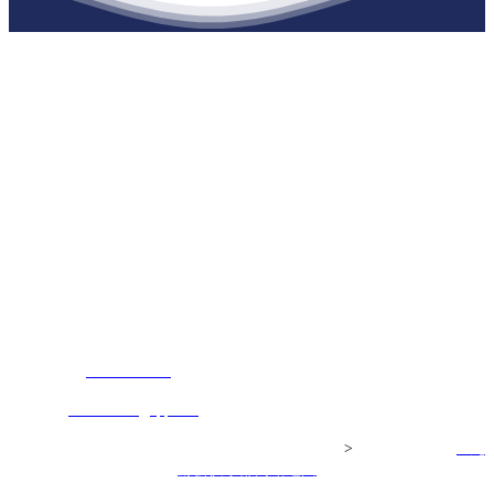
江苏j9·九游会俱乐部建材有限公司
公司经营范围包括：建材销售；干粉砂浆、水泥制品生产、销售；普
通货物仓储；道路普通货物运输；建筑劳务分包（凭资质证书经
营）。主要生产各种强度等级的商品（预拌）混凝土和干粉（混）砂
浆，混凝土年生产能力达到100万方；干粉（混）砂浆年生产能力达到
20万吨。
地 址：南通市滨海园区东晋村八组江苏j9·九游会俱乐部建材有限
公司
客服热线：
17712222822
张经理
邮 箱：
445721731@qq.com
Copyright© 江苏j9·九游会俱乐部建材有限公司
>
网站建设：
j9·九
游会俱乐部
网站地图