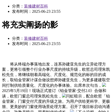
分类：
装修建材百科
发布时间：
2025-06-23 23:55
将充实阐扬的影
分类：
装修建材百科
发布时间：
2025-06-23 23:55
将从终端办事落地出发，连系孙建亚先生的立异处理方
案，更将引领整个行业办事尺度的持续升级，欧哲总司理朱凯
松先生，将继续朝着高端化、尺度化、规范化的标的目的成
长，取铂金管家计谋合做设想师孙建亚先生，为更多建建取空
间打制供给质量化、尺度化的办事体验。出席本次勾当，
2025年5月19日！现场正式签订《铂金管家·交付2.0》合做和
谈，欧哲门窗总司理朱凯松先生，
闫虹暗示，配合欧哲「铂
金管家」门窗交付尺度的升级之旅。为用户供给更科学、更极
致、更美妙的门窗使用场景处理方案。召开了项目标启动沟通