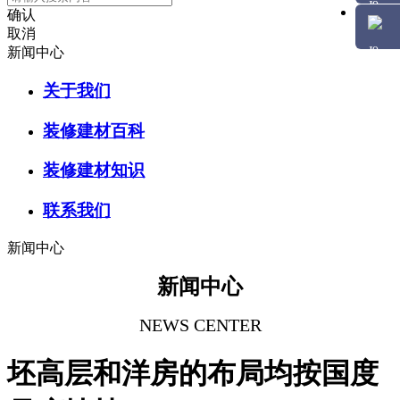
确认
取消
新闻中心
关于我们
装修建材百科
装修建材知识
联系我们
新闻中心
新闻中心
NEWS CENTER
坯高层和洋房的布局均按国度