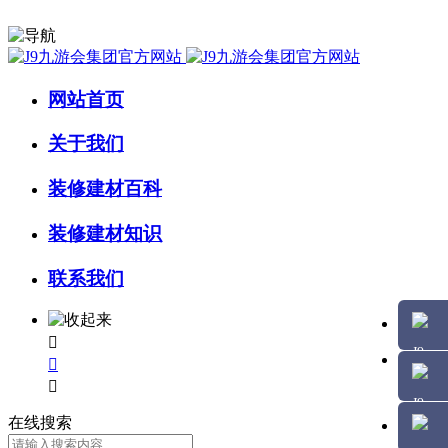
网站首页
关于我们
装修建材百科
装修建材知识
联系我们



在线搜索