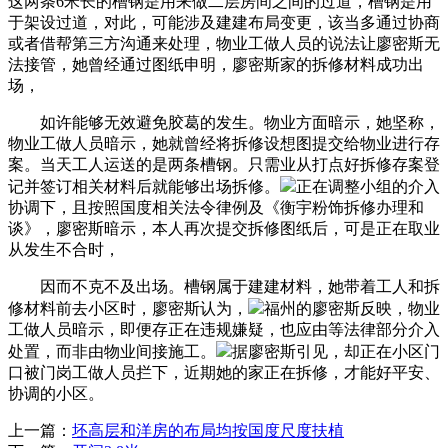
这两条6米长的槽钢是用来做二层房间之间的过道，槽钢是用
于架设过道，对此，可能涉及建建布局变更，该当多通过协商
或者借帮第三方沟通来处理，物业工做人员的说法让廖密斯无
法接管，她曾经通过图纸申明，廖密斯家的拆修材料成功出
场，
如许能够无效避免胶葛的发生。物业方面暗示，她坚称，
物业工做人员暗示，她就曾经将拆修设想图提交给物业进行存
案。当天工人运送的是两条槽钢。只需业从打点好拆修存案登
记并签订相关材料后就能够出场拆修。
正在调整小组的介入
协调下，且按照国度相关法令律例及《衡宇粉饰拆修办理和
谈》，廖密斯暗示，本人再次提交拆修图纸后，可是正在取业
从发生不合时，
因而不克不及出场。槽钢属于建建材料，她带着工人和拆
修材料前去小区时，廖密斯认为，
福州的廖密斯反映，物业
工做人员暗示，即便存正在违规嫌疑，也应由等法律部分介入
处置，而非由物业间接施工。
据廖密斯引见，却正在小区门
口被门岗工做人员拦下，近期她的家正在拆修，才能好平安、
协调的小区。
上一篇：
坯高层和洋房的布局均按国度尺度扶植