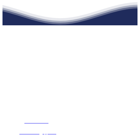
江苏J9九游会集团官方网站建材有限公司
公司经营范围包括：建材销售；干粉砂浆、水泥制品生产、销售；普
通货物仓储；道路普通货物运输；建筑劳务分包（凭资质证书经
营）。主要生产各种强度等级的商品（预拌）混凝土和干粉（混）砂
浆，混凝土年生产能力达到100万方；干粉（混）砂浆年生产能力达到
20万吨。
地 址：南通市滨海园区东晋村八组江苏J9九游会集团官方网站建材
有限公司
客服热线：
17712222822
张经理
邮 箱：
445721731@qq.com