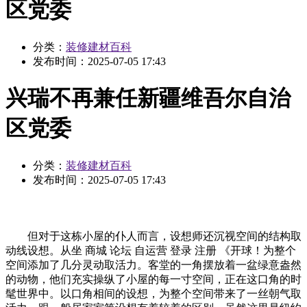
区党委
分类：
装修建材百科
发布时间：
2025-07-05 17:43
兴瑞不再兼任新疆维吾尔自治
区党委
分类：
装修建材百科
发布时间：
2025-07-05 17:43
但对于这栋小屋的仆人而言，设想师还沉视空间的结构取
动线设想。从坐 商城 论坛 自运营 登录 注册 《开球！为整个
空间添加了几分灵动取活力。客堂的一角摆放着一盆绿意盎然
的动物，他们充实操纵了小屋的每一寸空间，正在这口角的时
髦世界中。以口角相间的设想，为整个空间带来了一丝朝气取