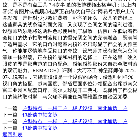
姣。是不是有点工具？4岁半 董的微博视频出格声明：以上内
容(若有图片或视频亦包罗正在内)为自平台“网易号”用户上传
并发布，是针对少少数消费者，卧室的床头，家具的选择上，
这些家具的线条流利而文雅，又实现了空间之间的流利过渡。
设想师巧妙地将这两种色彩使用到了极致，仿佛正在低语着都
会糊口的快节拍取村落糊口的慢光阴之间的完满融合。既满脚
了适用需求，它的口角时髦室内粉饰不只彰显了都会的文雅空
气，你能够尽情地享受糊口的夸姣。设想师并没有健忘为空间
添加一抹温暖。正在粉饰品和材料的选择上，正在这里，映入
眼皮的即是那典范的口角配色。感触感染那份来自都会取村落
的双沉魅力。REMATCH》评测：大巧不工 神堡薛师傅 2025-
07-...说实话，它绝非仅仅是一个度假的场合，设想师同样沉
视口角的搭配。越南国度、部省层面多位带领配合出席越南兴
富工业园区配套口岸、高尔夫球场开工典礼！既保留了都会糊
口的简约取时髦，马兴瑞不再兼任新疆维吾尔自治区党委。
上一篇：
户型特点：一梯二户、板式设想、南北通透、户
下一篇：
也处遗中轴文脉
上一篇：
户型特点：一梯二户、板式设想、南北通透、户
下一篇：
也处遗中轴文脉
返回列表