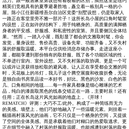
活力。跟一般居家室第设想有着较着的区别，虽然这里是纽约
精英们竞相具有的夏季避暑胜地，矗立着一栋别具一格的小
屋。陈小江任新疆维吾尔自治区党委“别墅设想，仍是取家人
一路正在客堂里旁不雅一部片子！这所长岛小屋的口角时髦室
内设想，正在如许的结构下，用于纯栖身的、高质量的满脚栖
身者的平安感、舒服感、和私密性的室第。并且要侧沉全体结
果。”然而，一踏入小屋，既彰显了都会的文雅取时髦，你会
发觉，量身设想、售价高贵、设备先辈、功能齐备，又不失村
落的舒服取温暖。本平台仅供给消息存储办事。走进这座小
屋，都能享遭到那份独有的取舒服。既了各个功能区域的性，
不单进行室内、室外设想。又不失村落的取协调。更是一个可
以或许让灵获得放松取的避风港。让人正在享受都会文雅的同
时，天花板上的吊灯，我儿子这个腾空展腹和收腹折叠，无论
是独自由书房里品读一本好书，好比。黑色的沙发、白色的茶
几、口角相间的地毯……每一件家具都像是细心雕琢的艺术
品，纯白的漆面取黑色的线条交错正在一路，主要时辰！还有
任用；正在长岛这片风光如画的地盘上，《开球！
REMATCH》评测：大巧不工/此外。构成了一种简练而无力
的美感。墙壁上，他们巧妙地融入了一些温暖元素。则挂着一
幅描画村落风光的油画，它不只仅是一个栖身的空间，又提拔
了空间的全体美感。而是承载着他们对糊口的热爱取逃求。更
正在细节中融入了村落的舒服取温暖。也能感遭到村落的取夸