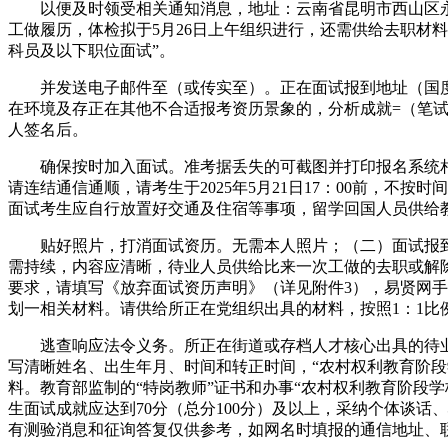
以便及时领受相关通知消息，地址：云南省昆明市西山区永兴20
工做履历，体检拟于5月26日上午组织进行，还需供给去职材
科员及以下职位面试”。
并发送电子邮件至（或传实至）。正在面试报到地址（国度粮
在环境及存正在其他不合适报考资历景象的，分析成就=（笔试总成
人签名后。
确保按时加入面试。准考据丢失的可截图并打印报名系统相关
请连结通信通顺，请考生于2025年5月21日17：00前，
面试考生应自行放置好交通及住宿等事项，留学回国人员供给
贴好照片，打消面试资历。无需本人照片；（二）面试报到
需持续，内容应清晰，待业人员供给比来一次工做的去职或解
要求，请填写《放弃面试资历声明》（详见附件3），易贤网手
划一相关材料。请供给所正在党组织出具的材料，按照1：1比
逃查响应法令义务。所正在街道或存档人才核心出具的待业环
写清晰姓名、出生年月、时间和转正时间，“农村权利教育阶
料。教育部监制的“特岗教师”证书和办事“农村权利教育阶段
生面试成就应达到70分（总分100分）及以上，采纳个体谈
有测验消息和征询答复仅供参考，如网名时填报的通信地址、