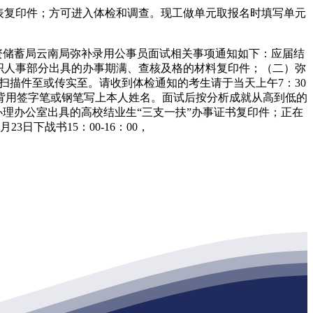
表复印件；方可进入体检和调查。现工做单元取报名时填写单元
物资储蓄局云南局弥补录用公事员面试相关事项通知如下：应届结
织人事部分出具的办事期满、查核及格的材料复印件；（二）弥
发送扫描件至或传实至。请收到体检通知的考生请于当天上午7：30
背用签字笔或钢笔写上本人姓名。面试后按分析成就从高到低的
办理办公室出具的高校结业生“三支一扶”办事证书复印件；正在
日下战书15：00-16：00，