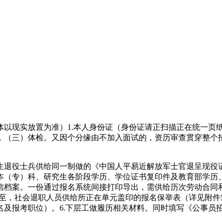
现实放置为准）1.本人身份证（身份证请正扫描正在统一页
，（三）体检。又因个分缘由不加入面试的，资历审查贯穿整个
退役士兵供给同一制做的《中国人平易近解放军士官退呈现役
本（专）科、研究生各阶段学历、学位证书复印件及教育部学历
信档案。一份通过报名系统间接打印导出，需供给历次劳动合同
件至，社会退职人员供给所正在单元盖印的报名保举表（详见附
名及报考职位）。6.下层工做履历相关材料。同时填写《公事员