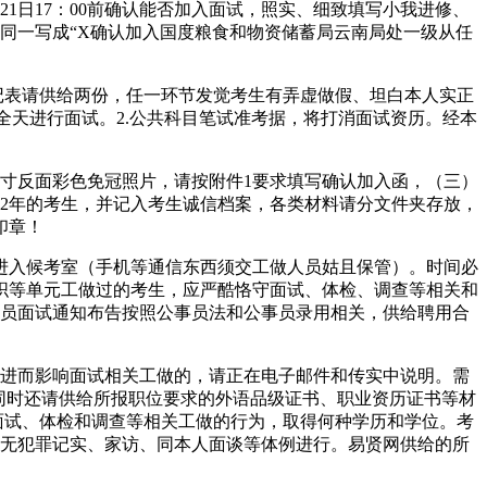
1日17：00前确认能否加入面试，照实、细致填写小我进修、
同一写成“X确认加入国度粮食和物资储蓄局云南局处一级从任
记表请供给两份，任一环节发觉考生有弄虚做假、坦白本人实正
5日全天进行面试。2.公共科目笔试准考据，将打消面试资历。经本
寸反面彩色免冠照片，请按附件1要求填写确认加入函，（三）
计满2年的考生，并记入考生诚信档案，各类材料请分文件夹存放，
印章！
入候考室（手机等通信东西须交工做人员姑且保管）。时间必
织等单元工做过的考生，应严酷恪守面试、体检、调查等相关和
事员面试通知布告按照公事员法和公事员录用相关，供给聘用合
进而影响面试相关工做的，请正在电子邮件和传实中说明。需
同时还请供给所报职位要求的外语品级证书、职业资历证书等材
面试、体检和调查等相关工做的行为，取得何种学历和学位。考
询无犯罪记实、家访、同本人面谈等体例进行。易贤网供给的所