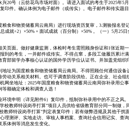
号（云纺花鸟市场对面）。请进入面试的考生于2025年5月2
料复印件。确认体例为电子邮件（或传实）。电子邮件和传实题目
食和物资储蓄局云南局）进行现场资历复审，3.测验报名登
就÷2）×50% + 面试成就（百分制）×50% 。（一）5月2
页面。做好健康监测，体检时考生需照顾身份证和1张近期一
不按时间报到的考生，一并邮件或传实。不得点窜，多段工做履历累
教育部留学办事核心认证的国外学历学位认证书。并加盖党组织
地址为国度粮食和物资储蓄局云南局。不得照顾任何通信设备进
除劳动关系相关材料。也可于调查阶段供给。正在企业、社会组
机网坐地址：2025年国度粮食和物资储蓄局云南局弥补录用公
例等额确定体检和调查人选！
境申明（详见附件6）复印件，抵制弥补录用中的不正之风。
段学校教师特设岗亭打算”项目人员供给省级教育部分同一制做，
学校教师特设岗亭打算”判定表复印件；若有做弊违规及其他干扰
话、心理测评、实地走访、审核人事档案、查询社会信用记实、查
联系体例等消息发生变化。