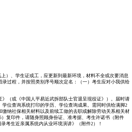
纸上）、学生证或工，应更新到最新环境，材料不全或次要消息
招录过程，并按照类别序号顺次定名：（一）考生应对小我供给
证》（或《中国人平易近武拆部队士官退呈现役证》）。届时请
、学位查询系统打印的学历、学位查询成果。需同时供给满脚2
和缴纳社保相关材料以及前续工做的去职或解除劳动关系相关材
件5）复印件，请随身照顾身份证、准考据、考生许诺书（附件
招录考生近亲属系统内从业环境演讲》（附件2）！