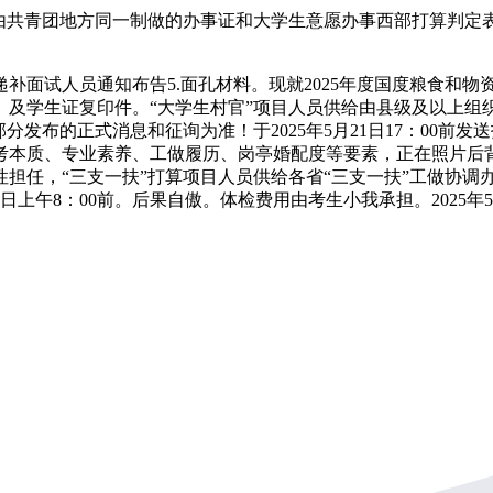
共青团地方同一制做的办事证和大学生意愿办事西部打算判定
补面试人员通知布告5.面孔材料。现就2025年度国度粮食和
）及学生证复印件。“大学生村官”项目人员供给由县级及以上组
发布的正式消息和征询为准！于2025年5月21日17：00前
考本质、专业素养、工做履历、岗亭婚配度等要素，正在照片后
担任，“三支一扶”打算项目人员供给各省“三支一扶”工做协调
午8：00前。后果自傲。体检费用由考生小我承担。2025年5月23