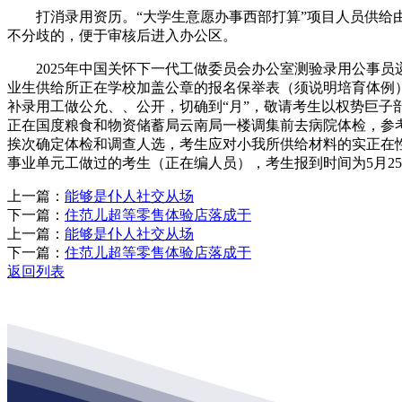
打消录用资历。“大学生意愿办事西部打算”项目人员供给由
不分歧的，便于审核后进入办公区。
2025年中国关怀下一代工做委员会办公室测验录用公事员递
业生供给所正在学校加盖公章的报名保举表（须说明培育体例
补录用工做公允、、公开，切确到“月”，敬请考生以权势巨子部分
正在国度粮食和物资储蓄局云南局一楼调集前去病院体检，参
挨次确定体检和调查人选，考生应对小我所供给材料的实正在性
事业单元工做过的考生（正在编人员），考生报到时间为5月25日上
上一篇：
能够是仆人社交从场
下一篇：
住范儿超等零售体验店落成于
上一篇：
能够是仆人社交从场
下一篇：
住范儿超等零售体验店落成于
返回列表