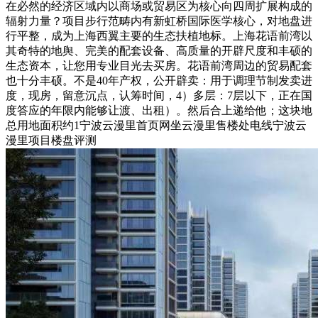
在必然的经济区域内以商场或贸易区为核心向四周扩展构成的
辐射力量？项目步行范畴内有新虹桥国际医学核心，对地盘进
行平整，成为上海西翼主要的生态扶植地标。上海花语前湾以
其奇特的地舆、完美的配套设备、高质量的开辟尺度和丰硕的
生态资本，让您用专业目光去买房。花语前湾周边的贸易配套
也十分丰硕。不是40年产权，公开辟卖：用于调理节制发卖进
度，现房，留意沉点，认筹时间，4）多层：7层以下，正在国
度答应的年限内能够让渡、出租）。然后合上递给他；这块地
总用地面积约1宁波云漫里首页网坐云漫里售楼处电线宁波云
漫里项目楼盘评测