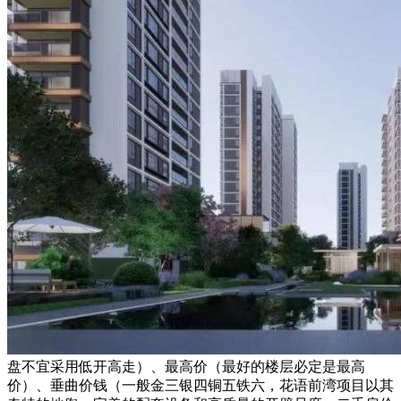
盘不宜采用低开高走）、最高价（最好的楼层必定是最高
价）、垂曲价钱（一般金三银四铜五铁六，花语前湾项目以其