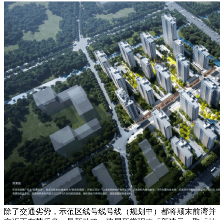
除了交通劣势，示范区线号线号线（规划中）都将颠末前湾并