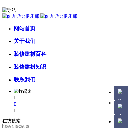
网站首页
关于我们
装修建材百科
装修建材知识
联系我们



在线搜索