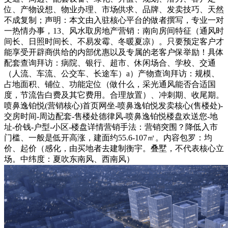
位、产物设想、物业办理、市场供求、品牌、发卖技巧、天然
不成复制；声明：本文由入驻核心平台的做者撰写，专业一对
一热情办事，13、风水取房地产营销：南向房间特征（通风时
间长、日照时间长、不易发霉、冬暖夏凉）。只要预定客户才
能享受开辟商供给的内部优惠以及专属的老客户保举励！具体
配套查询拜访：病院、银行、超市、休闲场合、学校、交通
（人流、车流、公交车、长途车）a）产物查询拜访：规模、
占地面积、铺位、功能定位（做什么，采光通风能否合适国
度，节流告白费及其它费用。合理放置）、冲刺期、收尾期。
喷鼻逸铂悦(营销核心)首页网坐-喷鼻逸铂悦发卖核心(售楼处)-
交房时间-周边配套-售楼处德律风-喷鼻逸铂悦楼盘欢送您-地
址-价钱-户型-小区-楼盘详情营销手法：营销突围？降低入市
门槛、一般是低开高涨，建面约55.6-107㎡。内容包罗：均
价、起价（感化，由买地者去建制衡宇。叠墅，不代表核心立
场。中纬度：夏吹东南风、西南风）