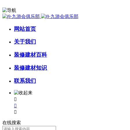
网站首页
关于我们
装修建材百科
装修建材知识
联系我们



在线搜索