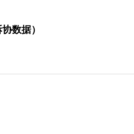
拆协数据）