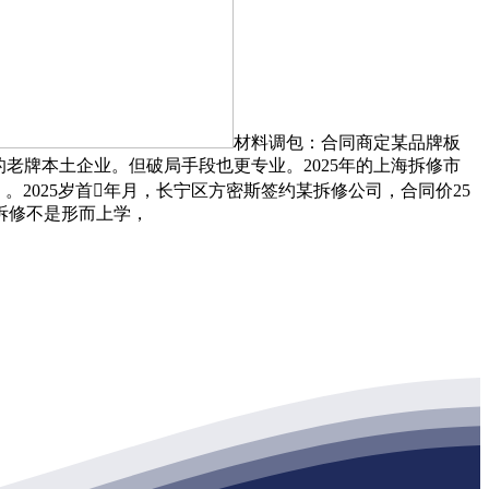
材料调包：合同商定某品牌板
的老牌本土企业。但破局手段也更专业。2025年的上海拆修市
。2025岁首年月，长宁区方密斯签约某拆修公司，合同价25
拆修不是形而上学，