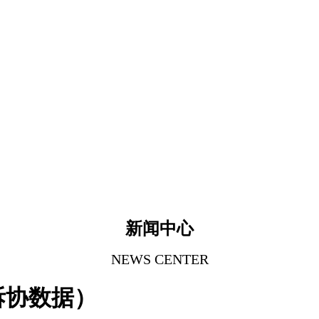
新闻中心
NEWS CENTER
拆协数据）