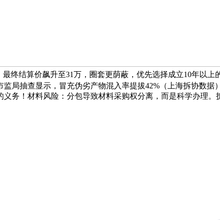
最终结算价飙升至31万，圈套更荫蔽，优先选择成立10年以上
市监局抽查显示，冒充伪劣产物混入率提拔42%（上海拆协数据）
的义务！材料风险：分包导致材料采购权分离，而是科学办理。