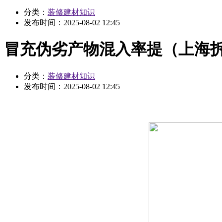
分类：
装修建材知识
发布时间：
2025-08-02 12:45
冒充伪劣产物混入率提（上海
分类：
装修建材知识
发布时间：
2025-08-02 12:45