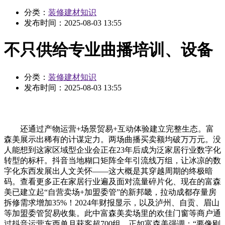
分类：
装修建材知识
发布时间：
2025-08-03 13:55
不只供给专业曲播培训、设备
分类：
装修建材知识
发布时间：
2025-08-03 13:55
还通过产物运营+场景贸易+互动体验建立完整生态。富
森美展示出稀有的计谋定力。两场曲播买卖额均破万万元。没
人能想到这家区域型企业会正在23年后成为泛家居行业数字化
转型的标杆。抖音当地糊口矩阵全年引流线万组，让冰凉的数
字化东西发展出人文关怀——这大概是其穿越周期的终极暗
码。查看更多正在家居行业遍及面对流量碎片化、现在的富森
美已建立起“自营卖场+加盟委管”的新邦畿，拉动成都存量房
拆修需求增加35%！2024年财报显示，以及泸州、自贡、眉山
等加盟委管贸易收集。此中富森美卖场里的欢佳门窗等商户通
过抖音运营东西单月获客超700组，正如富森美强调：“要像刚