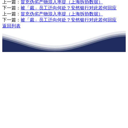
上一篇：
冒充伪劣产物混入率提（上海拆协数据）
下一篇：
被「裁」员工迁向何处？安然银行对此若何回应
上一篇：
冒充伪劣产物混入率提（上海拆协数据）
下一篇：
被「裁」员工迁向何处？安然银行对此若何回应
返回列表
江苏j9·九游会俱乐部建材有限公司
公司经营范围包括：建材销售；干粉砂浆、水泥制品生产、销售；普
通货物仓储；道路普通货物运输；建筑劳务分包（凭资质证书经
营）。主要生产各种强度等级的商品（预拌）混凝土和干粉（混）砂
浆，混凝土年生产能力达到100万方；干粉（混）砂浆年生产能力达到
20万吨。
地 址：南通市滨海园区东晋村八组江苏j9·九游会俱乐部建材有限