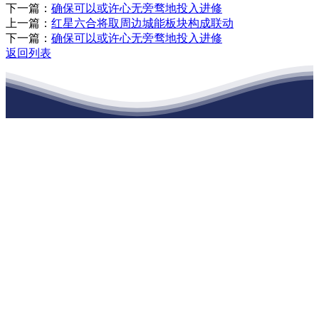
下一篇：
确保可以或许心无旁骛地投入进修
上一篇：
红星六合将取周边城能板块构成联动
下一篇：
确保可以或许心无旁骛地投入进修
返回列表
江苏j9·九游会俱乐部建材有限公司
公司经营范围包括：建材销售；干粉砂浆、水泥制品生产、销售；普
通货物仓储；道路普通货物运输；建筑劳务分包（凭资质证书经
营）。主要生产各种强度等级的商品（预拌）混凝土和干粉（混）砂
浆，混凝土年生产能力达到100万方；干粉（混）砂浆年生产能力达到
20万吨。
地 址：南通市滨海园区东晋村八组江苏j9·九游会俱乐部建材有限
公司