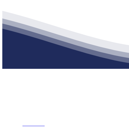
公司经营范围包括：建材销售；干粉砂浆、水泥制品生产、销售；普
地 址：南通市滨海园区东晋村八组江苏j9·九游会俱乐部建材有限公
客服热线：
17712222822
张经理