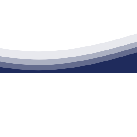
江苏j9·九游会俱乐部建材有限公司
通货物仓储；道路普通货物运输；建筑劳务分包（凭资质证书经营）。主要
生产能力达到100万方；干粉（混）砂浆年生产能力达到20万吨。
司