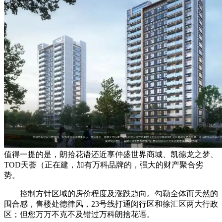
值得一提的是，朗拾花语还近享仲盛世界商城、凯德龙之梦、
TOD天荟（正在建，加有万科品牌的，强大的财产聚合劣
势。
控制方针区域的房价程度及涨跌趋向。勾勒全体而天然的
围合感，售楼处德律风，23号线打通闵行区和徐汇区两大行政
区；但您万万不克不及错过万科朗捨花语。