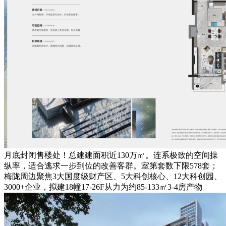
月底封闭售楼处！总建建面积近130万㎡。连系极致的空间操
纵率，适合逃求一步到位的改善客群。室第套数下限578套；
梅陇周边聚焦3大国度级财产区、5大科创核心、12大科创园、
3000+企业，拟建18幢17-26F从力为约85-133㎡3-4房产物