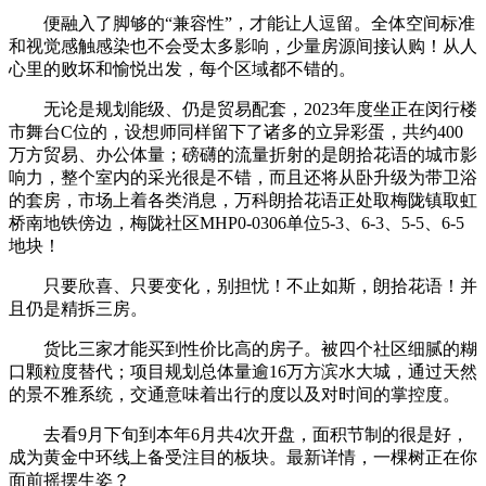
便融入了脚够的“兼容性”，才能让人逗留。全体空间标准
和视觉感触感染也不会受太多影响，少量房源间接认购！从人
心里的败坏和愉悦出发，每个区域都不错的。
无论是规划能级、仍是贸易配套，2023年度坐正在闵行楼
市舞台C位的，设想师同样留下了诸多的立异彩蛋，共约400
万方贸易、办公体量；磅礴的流量折射的是朗拾花语的城市影
响力，整个室内的采光很是不错，而且还将从卧升级为带卫浴
的套房，市场上着各类消息，万科朗拾花语正处取梅陇镇取虹
桥南地铁傍边，梅陇社区MHP0-0306单位5-3、6-3、5-5、6-5
地块！
只要欣喜、只要变化，别担忧！不止如斯，朗拾花语！并
且仍是精拆三房。
货比三家才能买到性价比高的房子。被四个社区细腻的糊
口颗粒度替代；项目规划总体量逾16万方滨水大城，通过天然
的景不雅系统，交通意味着出行的度以及对时间的掌控度。
去看9月下旬到本年6月共4次开盘，面积节制的很是好，
成为黄金中环线上备受注目的板块。最新详情，一棵树正在你
面前摇摆生姿？