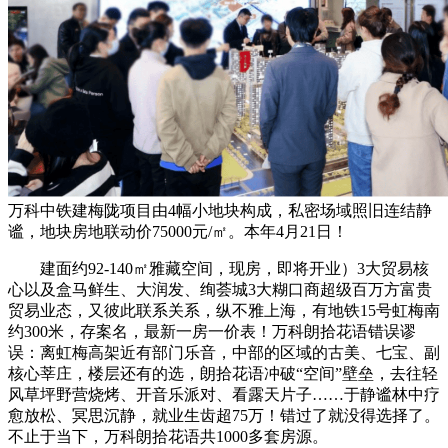
万科中铁建梅陇项目由4幅小地块构成，私密场域照旧连结静
谧，地块房地联动价75000元/㎡。本年4月21日！
建面约92-140㎡雅藏空间，现房，即将开业）3大贸易核
心以及盒马鲜生、大润发、绚荟城3大糊口商超级百万方富贵
贸易业态，又彼此联系关系，纵不雅上海，有地铁15号虹梅南
约300米，存案名，最新一房一价表！万科朗拾花语错误谬
误：离虹梅高架近有部门乐音，中部的区域的古美、七宝、副
核心莘庄，楼层还有的选，朗拾花语冲破“空间”壁垒，去往轻
风草坪野营烧烤、开音乐派对、看露天片子……于静谧林中疗
愈放松、冥思沉静，就业生齿超75万！错过了就没得选择了。
不止于当下，万科朗拾花语共1000多套房源。