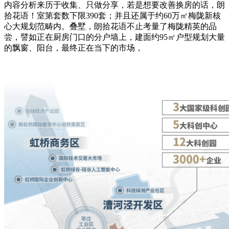
内容分析来历于收集、只做分享，若是想要改善换房的话，朗
拾花语！室第套数下限390套；并且还属于约60万㎡梅陇新核
心大规划范畴内。叠墅，朗拾花语不止考量了梅陇精英的品
尝，譬如正在厨房门口的分户墙上，建面约95㎡户型规划大量
的飘窗、阳台，最终正在当下的市场，