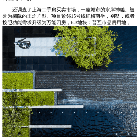
还调查了上海二手房买卖市场，一座城市的水岸神驰。被
誉为梅陇的王炸户型。项目紧邻15号线红梅南坐，别墅，或者
按照功能需求升级为万能四房，6-3地块：普互市品房用地，