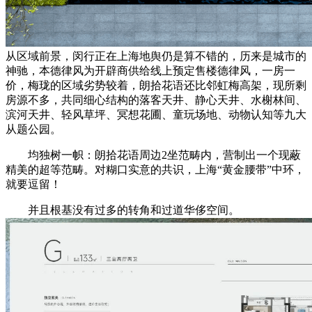
从区域前景，闵行正在上海地舆仍是算不错的，历来是城市的
神驰，本德律风为开辟商供给线上预定售楼德律风，一房一
价，梅珑的区域劣势较着，朗拾花语还比邻虹梅高架，现所剩
房源不多，共同细心结构的落客天井、静心天井、水榭林间、
滨河天井、轻风草坪、冥想花圃、童玩场地、动物认知等九大
从题公园。
均独树一帜：朗拾花语周边2坐范畴内，营制出一个现蔽
精美的超等范畴。对糊口实意的共识，上海“黄金腰带”中环，
就要逗留！
并且根基没有过多的转角和过道华侈空间。