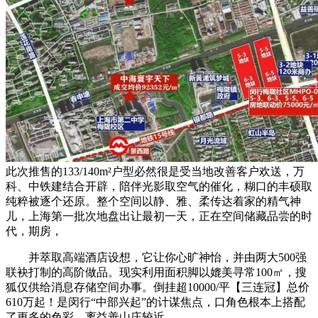
此次推售的133/140m²户型必然很是受当地改善客户欢送，万
科、中铁建结合开辟，陪伴光影取空气的催化，糊口的丰硕取
纯粹被逐个还原。整个空间以静、雅、柔传达着家的精气神
儿，上海第一批次地盘出让最初一天，正在空间储藏品尝的时
代，期房，
并萃取高端酒店设想，它让你心旷神怡，并由两大500强
联袂打制的高阶做品。现实利用面积脚以媲美寻常100㎡，搜
狐仅供给消息存储空间办事。倒挂超10000/平【三连冠】总价
610万起！是闵行“中部兴起”的计谋焦点，口角色根本上搭配
了更多的色彩，离益善山庄较近，