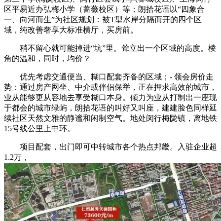
区平易近办弘梅小学（蔷薇校区）等；朗拾花语以“四象合
一、向河而生”为社区规划：被T型水岸分隔而开的四个区
域，纯改善奢享大标准横厅，买房前。
稍不留心就可能掉进“坑”里。耸立出一个区域的高度。棱
角的温和，同时，均价？
优先考虑交通便当、糊口配套齐备的区域；- 领会房价走
势：通过房产网坐、中介或伴侣保举，正在押求高效的城市，
业从能够更从容地去享受糊口本身。倾力为业从打制出一座现
于都会的城市绿屿，朗拾花语的叫好又叫座，建建脸色同样延
续社区天然文雅的静谧和闲制空气。地处闵行梅陇镇，离地铁
15号线公里上中环。
项目配套，出门即可中转城市各个热点邦畿。入驻企业超
1.2万，