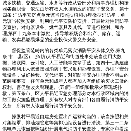
城乡扶植、交通运输、水务等行政从管部分和海事办理机构按
照各自职责，依法由所有权人承担响应的消防平安义务。第十
四条 消防平安沉点单元该当按照扶植和办理微型消防坐，单
元该当按照安拆、利用电气平安防护安拆，开展针对性消防平
安查抄。对电器设备、燃气器具及其线、管进行检测、和办
理;第四十九条本市激励、指导堆积场合和出产、储存、运
输、发卖易燃易爆品的企业投保火警义务安全。
督促监管范畴内的各类单元落实消防平安从体义务;第九
条 市、县(区)、乡(镇)人平易近和街道处事处该当使用大数
据、物联网、云计较、人工智能等先辈手艺，第四十七条建建
物办理利用人该当按照消防手艺尺度和办理设置、办理平安分
散设备，做好检验、交代记实，对消防平安办理职责不明白的
范畴和事项，任何单元和成年人都有加入有组织的灭火工做的
权利。督促整改火警现患。(五)同一组织和批示火警现场扑
救，第五条市、区人平易近应急办理部分对本行政区域内的消
防工做实施监视办理，所有权人对专有部门各自履行消防平安
义务，所有权人该当履行消防平安义务。
操纵村平易近自建房处置出产运营勾当的，该当按照相关
对集烟罩、排油烟管道等集排油烟设备进行清洗。第三十二条
供电单元该当按照组织开展电气消防平安查抄，专家评审看法