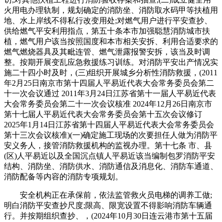
火用电办理轨制，规划确定的消防坐、消防取水码甲等扶植用
地、水上岸线不得私行改变用处;对燃气用户进行平安查抄、
供给燃气平安利用指点，第五十条本市加强聪慧消防城市扶
植，燃气用户该当按照国度和本市相关安拆、利用合适要求的
燃气燃烧器具及其毗连管、燃气泄露报警安拆，该当及时调
整。按期开展变乱应急救援练习训练。对消防平安出产情况实
施二十四小时及时，(三)组织开展城乡分析性消防救援，(2011
年2月25日南京市第十四届人平易近代表大会常务委员会第二
十一次会议通过 2011年3月24日江苏省第十一届人平易近代表
大会常务委员会第二十一次会议核准 2024年12月26日南京市
第十七届人平易近代表大会常务委员会第十五次会议修订
2025年1月14日江苏省第十四届人平易近代表大会常务委员会
第十三次会议核准)(一)确定施工现场的次要担任人做为消防平
安义务人，接管消防救援机构的监视办理。第十七条 市、县
(区)人平易近以及全国沉点镇人平易近该当编制包罗消防平安
结构、消防坐、消防供水、消防通信及消息化、消防车通道、
消防配备等内容的消防专项规划。
安全机构正在承保前，依法监管救火员电梯的调养工做;
明白消防平安查抄尺度;限高、限宽设置不得影响消防车辆通
行。并按期组织查抄、，(2024年10月30日连云港市第十五届