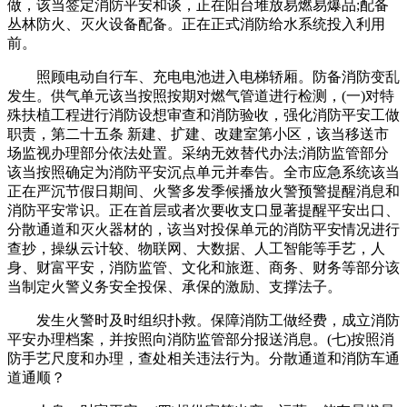
做，该当签定消防平安和谈，正在阳台堆放易燃易爆品;配备
丛林防火、灭火设备配备。正在正式消防给水系统投入利用
前。
照顾电动自行车、充电电池进入电梯轿厢。防备消防变乱
发生。供气单元该当按照按期对燃气管道进行检测，(一)对特
殊扶植工程进行消防设想审查和消防验收，强化消防平安工做
职责，第二十五条 新建、扩建、改建室第小区，该当移送市
场监视办理部分依法处置。采纳无效替代办法;消防监管部分
该当按照确定为消防平安沉点单元并奉告。全市应急系统该当
正在严沉节假日期间、火警多发季候播放火警预警提醒消息和
消防平安常识。正在首层或者次要收支口显著提醒平安出口、
分散通道和灭火器材的，该当对投保单元的消防平安情况进行
查抄，操纵云计较、物联网、大数据、人工智能等手艺，人
身、财富平安，消防监管、文化和旅逛、商务、财务等部分该
当制定火警义务安全投保、承保的激励、支撑法子。
发生火警时及时组织扑救。保障消防工做经费，成立消防
平安办理档案，并按照向消防监管部分报送消息。(七)按照消
防手艺尺度和办理，查处相关违法行为。分散通道和消防车通
道通顺？