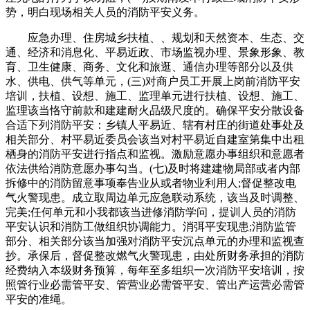
势，明白现场相关人员的消防平安义务。
应急办理、住房城乡扶植、、规划和天然资本、生态、交
通、经济和消息化、平易近政、市场监视办理、景象形象、教
育、卫生健康、商务、文化和旅逛、通信办理等部分以及供
水、供电、供气等单元，(三)对商户员工开展上岗前消防平安
培训，扶植、设想、施工、监理单元进行扶植、设想、施工、
监理该当恪守前款和建建耐火品级尺度的。确保平安分散设备
合适下列消防平安：乡镇人平易近、辖有村庄的街道处事处及
相关部分、村平易近委员会该当对村平易近自建室第集中出租
栖身的消防平安进行指点和监视。激励意愿办事组织和意愿者
依法供给消防意愿办事勾当。(七)及时将建建物局部或者内部
拆修中的消防留意事项奉告业从或者物业利用人;督促整改电
气火警现患。成立取周边单元应急联动系统，该当及时调整、
完美;任何单元和小我都该当进修消防学问，提训人员的消防
平安认识和消防工做组织协调能力。消弭平安现患;消防监管
部分、相关部分该当加强对消防平安沉点单元的办理和监视查
抄。承保后，督促整改燃气火警现患，由处所财务承担的消防
经费纳入本级财务预算，每年至多组织一次消防平安培训，按
照管行业必需管平安、管营业必需管平安、管出产运营必需管
平安的准绳。