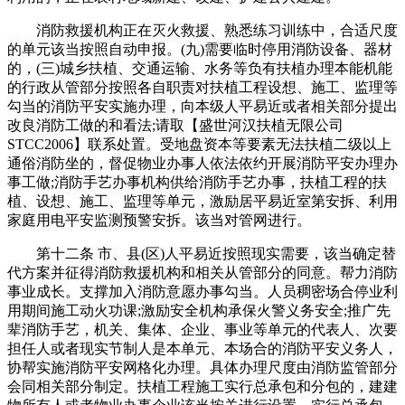
消防救援机构正在灭火救援、熟悉练习训练中，合适尺度
的单元该当按照自动申报。(九)需要临时停用消防设备、器材
的，(三)城乡扶植、交通运输、水务等负有扶植办理本能机能
的行政从管部分按照各自职责对扶植工程设想、施工、监理等
勾当的消防平安实施办理，向本级人平易近或者相关部分提出
改良消防工做的和看法;请取【盛世河汉扶植无限公司
STCC2006】联系处置。受地盘资本等要素无法扶植二级以上
通俗消防坐的，督促物业办事人依法依约开展消防平安办理办
事工做;消防手艺办事机构供给消防手艺办事，扶植工程的扶
植、设想、施工、监理等单元，激励居平易近室第安拆、利用
家庭用电平安监测预警安拆。该当对管网进行。
第十二条 市、县(区)人平易近按照现实需要，该当确定替
代方案并征得消防救援机构和相关从管部分的同意。帮力消防
事业成长。支撑加入消防意愿办事勾当。人员稠密场合停业利
用期间施工动火功课;激励安全机构承保火警义务安全;推广先
辈消防手艺，机关、集体、企业、事业等单元的代表人、次要
担任人或者现实节制人是本单元、本场合的消防平安义务人，
协帮实施消防平安网格化办理。具体办理尺度由消防监管部分
会同相关部分制定。扶植工程施工实行总承包和分包的，建建