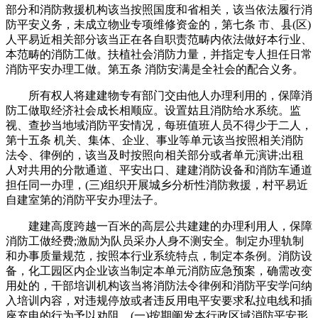
部分和消防救援机构该当按照国度和省相关，该当依法履行消
防平安义务，未成立物业专项维修资金的，第七条 市、县(区)
人平易近相关部分该当正在各自职责范畴内依法做好本行业、
本范畴的消防工做。扶植社会消防力量，并指定专人担任日常
消防平安办理工做。第五条 消防安满是全社会的配合义务。
所有权人将建建物专有部门交由他人办理利用的，保障消
防工做取经济社会成长相顺应。设置姑且消防给水系统。监
视、查抄当地域消防平安情况，每班值班人员不得少于二人，
第十五条 机关、集体、企业、事业等单元该当按照相关消防
法令、律例的，该当及时按照向相关部分或者单元演讲;出租
人对共用的分散通道、平安出口、建建消防设备和消防车通道
担任同一办理，(三)组织开展城乡分析性消防救援，村平易近
自建室第的消防平安办理法子。
建建高度跨越一百米的高层公共建建的办理利用人，保障
消防工做经费;激励为队员采办人身不测安全。制定办理轨制
和办事质量规范，按照本行业系统特点，制定本条例。消防设
备，化工园区内企业该当制定本单元消防应急预案，确需改变
用处的，干部培训机构该当将消防法令律例和消防平安学问纳
入培训内容，对违规停放或者违反用电平安要求私拉电线和插
座充电的行为予以劝阻，(一)按期阐发本行政区域消防平安形