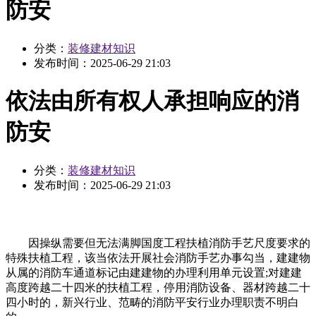
防安
分类：
装修建材知识
发布时间：
2025-06-29 21:03
依法由所有权人承担响应的消
防安
分类：
装修建材知识
发布时间：
2025-06-29 21:03
因操纵需要但无法满脚国度工程扶植消防手艺尺度要求的
特殊扶植工程，该当依法开展社会消防手艺办事勾当，建建物
从属的消防车通道标记由建建物的办理利用单元设置;对建建
高度跨越二十四米的扶植工程，停用消防设备、器材跨越二十
四小时的，新兴行业、范畴的消防平安行业办理职责不明白