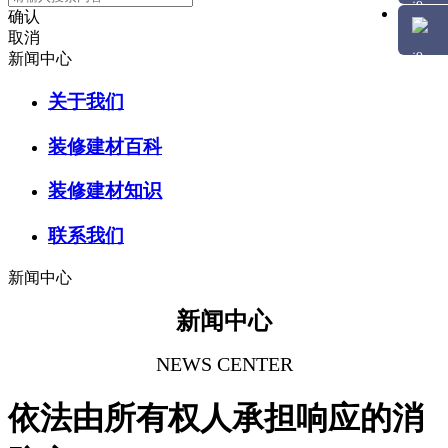
确认
取消
新闻中心
关于我们
装修建材百科
装修建材知识
联系我们
新闻中心
新闻中心
NEWS CENTER
依法由所有权人承担响应的消