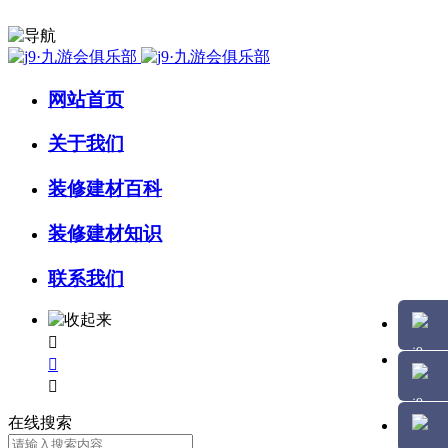
网站首页
关于我们
装修建材百科
装修建材知识
联系我们



在线搜索