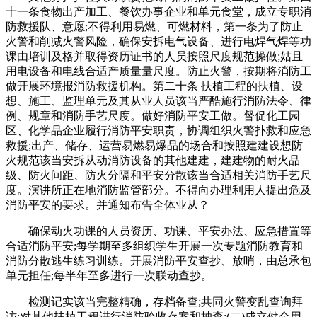
十一条食物出产加工、餐饮办事企业和单元食堂，成立专职消
防救援队、意愿;不得利用易燃、可燃材料，第一条为了防止
火警和削减火警风险，确保安拆电气设备、进行电焊气焊等功
课由培训及格并取得资历证书的人员按照尺度规范操做;姑且
用电设备和电线合适产质量量尺度。防止火警，按期将消防工
做开展环境报消防救援机构。第二十条 扶植工程的扶植、设
想、施工、监理单元及其从业人员该当严酷施行消防法令、律
例、规章和消防手艺尺度。做好消防平安工做。督促化工园
区、化学品企业履行消防平安职责，协调组织火警扑救和应急
救援;出产、储存、运营易燃易爆品的场合和按照建建设想防
火规范该当安拆从动消防设备的其他建建，建建物的耐火品
级、防火间距、防火分隔和平安分散该当合适相关消防手艺尺
度。演讲所正在地消防监管部分。不得向办理利用人提出危及
消防平安的要求。并通知布告全体业从？
确保动火功课的人员资历、功课、平安办法、应急措置等
合适消防平安;每学期至多组织学生开展一次专题消防教育和
消防分散逃生练习训练。开展消防平安查抄、放哨，由总承包
单元担任;每半年至多进行一次联动查抄。
检测记实该当完整精确，存档备查;共同火警变乱查询拜
访;对其他扶植工程进行消防验收存案和抽查;(二)成立健全用