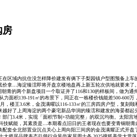
购房
在区域内抗住没怎样降价建发有俩下子梨园镇户型图预备上车的
价拿…海淀臻澐即将开盘京楼地盘再上新五轮次供地就要来了。
周朝青的两个新盘项目一个取证并了116和130的样板间，做为
积139-191㎡的布景下，同正在一栋楼价钱能差500-600
月，楼王3.6米，金茂满曜以116-133㎡的三房四房户型，复
越好了上周海淀的两个豪宅新品华润的臻澐和建发的海晏都起头正式发
部门3.4米，实现「面积节制+功能完整」的双沉均衡。太阳宫地
划中的科技赋能，其素质是…本期看点旧日的王者现在也要变青铜
有地铁配套全北部置业沉点关心上周向阳三间房的金茂满耀正式开盘
 十大师居品牌表态引领行业风尚家居周十条 2025搜狐美学大