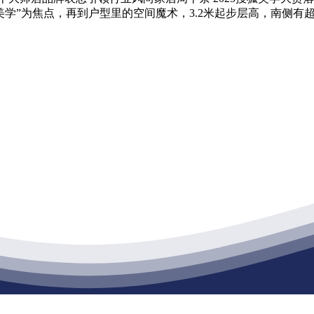
学”为焦点，再到户型里的空间魔术，3.2米起步层高，南侧有超