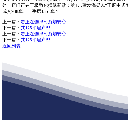
处，窍门正在于极致化操纵新政：约1…建发海晏以“王府中式美
成交938套、二手房1351套？
上一篇：
者正在选择时愈加安心
下一篇：
其125平居户型
上一篇：
者正在选择时愈加安心
下一篇：
其125平居户型
返回列表