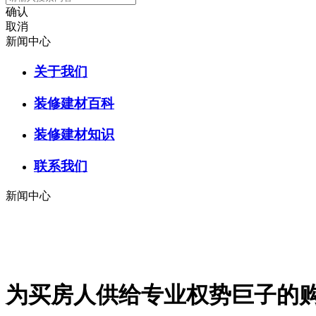
确认
取消
新闻中心
关于我们
装修建材百科
装修建材知识
联系我们
新闻中心
为买房人供给专业权势巨子的