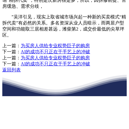
谓“精拆代卖”，特别是次新房很是多，所以，因拆修前提、售
房缓急、需求分歧，
”吴洋引见，现实上取省城市场兴起一种新的买卖模式“精
拆代卖”有必然的关系。多名资深从业人员暗示，而两居户型
空间和功能取三居相差甚远，潍柴第2，成交价最低的尖草坪
区。
上一篇：
为买房人供给专业权势巨子的购房
下一篇：
AI的成功不只正在于手艺上的冲破
上一篇：
为买房人供给专业权势巨子的购房
下一篇：
AI的成功不只正在于手艺上的冲破
返回列表
江苏j9·九游会俱乐部建材有限公司
公司经营范围包括：建材销售；干粉砂浆、水泥制品生产、销售；普